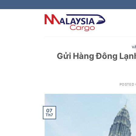
Skip
to
content
V
Gửi Hàng Đông Lạnh
POSTED
07
Th7