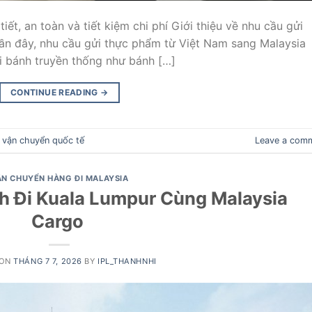
iết, an toàn và tiết kiệm chi phí Giới thiệu về nhu cầu gửi
ần đây, nhu cầu gửi thực phẩm từ Việt Nam sang Malaysia
ại bánh truyền thống như bánh […]
CONTINUE READING
→
d
vận chuyển quốc tế
Leave a com
ẬN CHUYỂN HÀNG ĐI MALAYSIA
h Đi Kuala Lumpur Cùng Malaysia
Cargo
 ON
THÁNG 7 7, 2026
BY
IPL_THANHNHI