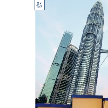
07
Th7