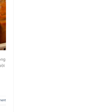
ông
ười
ment