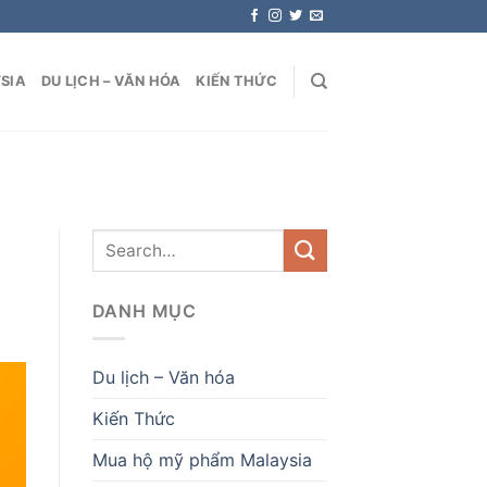
SIA
DU LỊCH – VĂN HÓA
KIẾN THỨC
DANH MỤC
Du lịch – Văn hóa
Kiến Thức
Mua hộ mỹ phẩm Malaysia