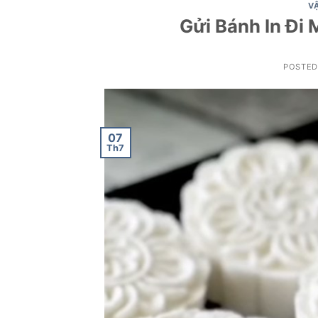
V
Gửi Bánh In Đi
POSTE
07
Th7