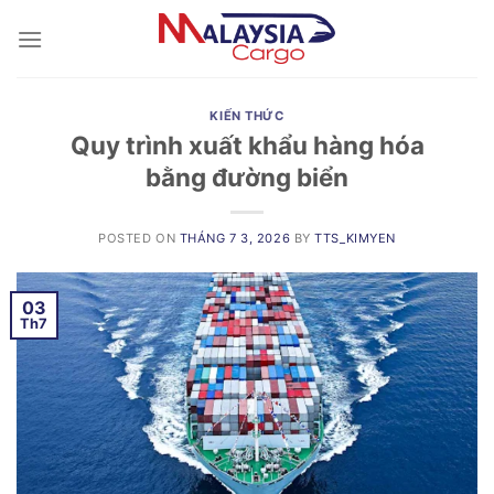
Skip
to
content
KIẾN THỨC
Quy trình xuất khẩu hàng hóa
bằng đường biển
POSTED ON
THÁNG 7 3, 2026
BY
TTS_KIMYEN
03
Th7