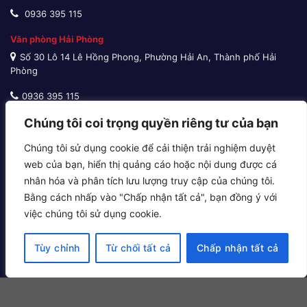
0936 395 115
Văn phòng Hải Phòng
Số 30 Lô 14 Lê Hồng Phong, Phường Hải An, Thành phố Hải
Phòng
0936 395 115
Chúng tôi coi trọng quyền riêng tư của bạn
Dịch vụ
Chúng tôi sử dụng cookie để cải thiện trải nghiệm duyệt
Chuyển phát nhanh nội địa
web của bạn, hiển thị quảng cáo hoặc nội dung được cá
Chuyển phát nhanh quốc tế
nhân hóa và phân tích lưu lượng truy cập của chúng tôi.
Bằng cách nhấp vào "Chấp nhận tất cả", bạn đồng ý với
Giao hàng thu tiền
việc chúng tôi sử dụng cookie.
Vận tải đường biển
Vận tải đường bộ
Tùy chỉnh
Từ chối tất cả
Chấp nhận tất cả
Vận tải đường hàng không
Cho thuê kho bãi
Khai báo hải quan