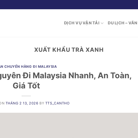
DỊCH VỤ VẬN TẢI
DU LỊCH – VĂ
XUẤT KHẨU TRÀ XANH
ẬN CHUYỂN HÀNG ĐI MALAYSIA
guyên Đi Malaysia Nhanh, An Toàn,
Giá Tốt
 ON
THÁNG 2 13, 2026
BY
TTS_CANTHO