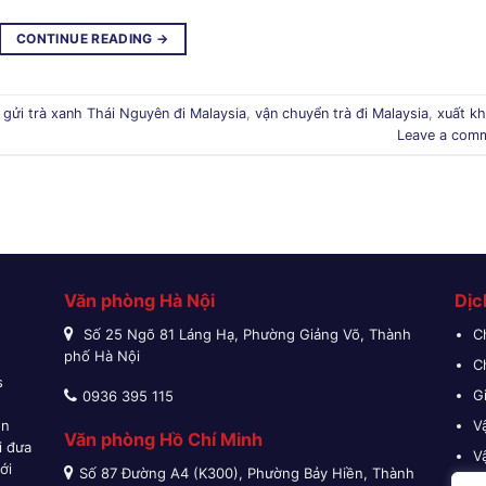
CONTINUE READING
→
d
gửi trà xanh Thái Nguyên đi Malaysia
,
vận chuyển trà đi Malaysia
,
xuất k
Leave a com
Văn phòng Hà Nội
Dịc
Số 25 Ngõ 81 Láng Hạ, Phường Giảng Võ, Thành
C
phố Hà Nội
C
s
G
0936 395 115
n
ền
V
Văn phòng Hồ Chí Minh
i đưa
V
ới
Số 87 Đường A4 (K300), Phường Bảy Hiền, Thành
V