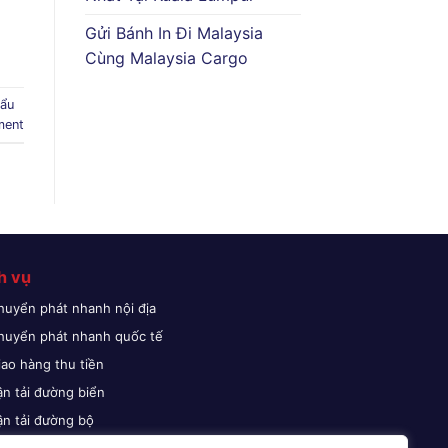
Gửi Bánh In Đi Malaysia
Cùng Malaysia Cargo
hẩu
ment
h vụ
huyển phát nhanh nội địa
huyển phát nhanh quốc tế
iao hàng thu tiền
ận tải đường biển
ận tải đường bộ
ận tải đường hàng không