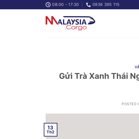
Skip
08:00 - 17:30
0936 395 115
to
content
V
Gửi Trà Xanh Thái N
POSTED
13
Th2