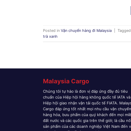
Posted in
Vận chuyển hàng đi Malaysia
|
Tagge
trà xanh
Malaysia Cargo
Chúng tôi tự hào là đơn vị đáp ứng đầy đủ tiêu
chuẩn của Hiệp hội hàng không quốc tế IATA và
Hiệp hội giao nhận vận tải quốc tế FIATA. Malay
Cargo đáp ứng tốt nhất mọi nhu cầu vận chuyể
hàng hóa, bưu phẩm của quý khách đến mọi mi
đất nước và các quốc gia trên thế giới; là cầu nố
sản phẩm của các doanh nghiệp Việt Nam đến v