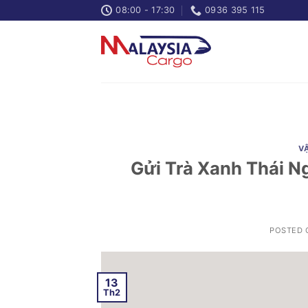
Skip
08:00 - 17:30
0936 395 115
to
content
V
Gửi Trà Xanh Thái N
POSTED
13
Th2