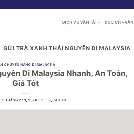
DỊCH VỤ VẬN TẢI
DU LỊCH – VĂ
GỬI TRÀ XANH THÁI NGUYÊN ĐI MALAYSIA
ẬN CHUYỂN HÀNG ĐI MALAYSIA
guyên Đi Malaysia Nhanh, An Toàn,
Giá Tốt
 ON
THÁNG 2 13, 2026
BY
TTS_CANTHO