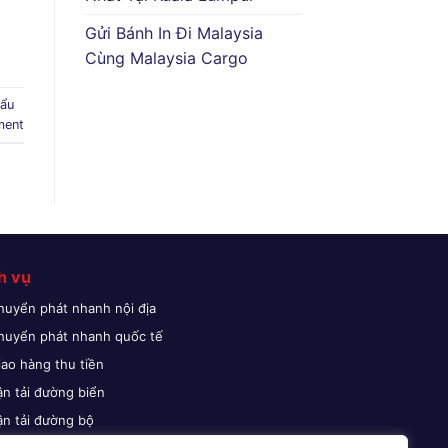
Gửi Bánh In Đi Malaysia
Cùng Malaysia Cargo
hẩu
ment
h vụ
huyển phát nhanh nội địa
huyển phát nhanh quốc tế
iao hàng thu tiền
ận tải đường biển
ận tải đường bộ
ận tải đường hàng không