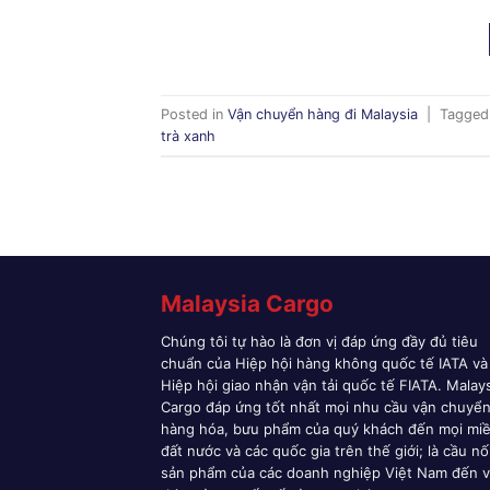
Posted in
Vận chuyển hàng đi Malaysia
|
Tagge
trà xanh
Malaysia Cargo
Chúng tôi tự hào là đơn vị đáp ứng đầy đủ tiêu
chuẩn của Hiệp hội hàng không quốc tế IATA và
Hiệp hội giao nhận vận tải quốc tế FIATA. Malay
Cargo đáp ứng tốt nhất mọi nhu cầu vận chuyể
hàng hóa, bưu phẩm của quý khách đến mọi mi
đất nước và các quốc gia trên thế giới; là cầu nố
sản phẩm của các doanh nghiệp Việt Nam đến v