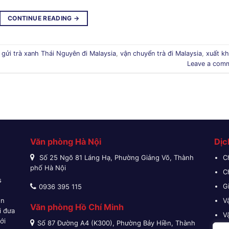
CONTINUE READING
→
d
gửi trà xanh Thái Nguyên đi Malaysia
,
vận chuyển trà đi Malaysia
,
xuất k
Leave a com
Văn phòng Hà Nội
Dịc
Số 25 Ngõ 81 Láng Hạ, Phường Giảng Võ, Thành
C
phố Hà Nội
C
s
G
0936 395 115
n
ền
V
Văn phòng Hồ Chí Minh
i đưa
V
ới
Số 87 Đường A4 (K300), Phường Bảy Hiền, Thành
V