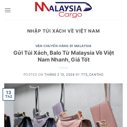
Skip
to
content
NHẬP TÚI XÁCH VỀ VIỆT NAM
VẬN CHUYỂN HÀNG ĐI MALAYSIA
Gửi Túi Xách, Balo Từ Malaysia Về Việt
Nam Nhanh, Giá Tốt
POSTED ON
THÁNG 2 13, 2026
BY
TTS_CANTHO
13
Th2