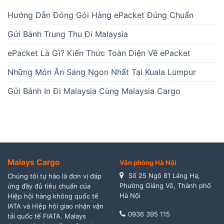
Hướng Dẫn Đóng Gói Hàng ePacket Đúng Chuẩn
Gửi Bánh Trung Thu Đi Malaysia
ePacket Là Gì? Kiến Thức Toàn Diện Về ePacket
Những Món Ăn Sáng Ngon Nhất Tại Kuala Lumpur
Gửi Bánh In Đi Malaysia Cùng Malaysia Cargo
Malays Cargo
Văn phòng Hà Nội
Số 25 Ngõ 81 Láng Hạ,
Chúng tôi tự hào là đơn vị đáp
Phường Giảng Võ, Thành phố
ứng đầy đủ tiêu chuẩn của
Hà Nội
Hiệp hội hàng không quốc tế
IATA và Hiệp hội giao nhận vận
0936 395 115
tải quốc tế FIATA. Malays