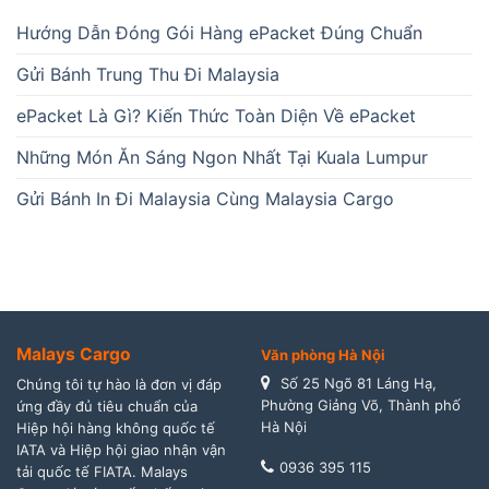
Hướng Dẫn Đóng Gói Hàng ePacket Đúng Chuẩn
Gửi Bánh Trung Thu Đi Malaysia
ePacket Là Gì? Kiến Thức Toàn Diện Về ePacket
Những Món Ăn Sáng Ngon Nhất Tại Kuala Lumpur
Gửi Bánh In Đi Malaysia Cùng Malaysia Cargo
Malays Cargo
Văn phòng Hà Nội
Số 25 Ngõ 81 Láng Hạ,
Chúng tôi tự hào là đơn vị đáp
Phường Giảng Võ, Thành phố
ứng đầy đủ tiêu chuẩn của
Hà Nội
Hiệp hội hàng không quốc tế
IATA và Hiệp hội giao nhận vận
0936 395 115
tải quốc tế FIATA. Malays