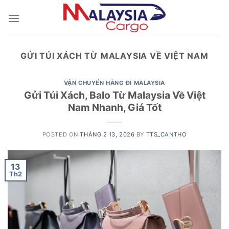
Skip
to
content
GỬI TÚI XÁCH TỪ MALAYSIA VỀ VIỆT NAM
VẬN CHUYỂN HÀNG ĐI MALAYSIA
Gửi Túi Xách, Balo Từ Malaysia Về Việt
Nam Nhanh, Giá Tốt
POSTED ON
THÁNG 2 13, 2026
BY
TTS_CANTHO
13
Th2