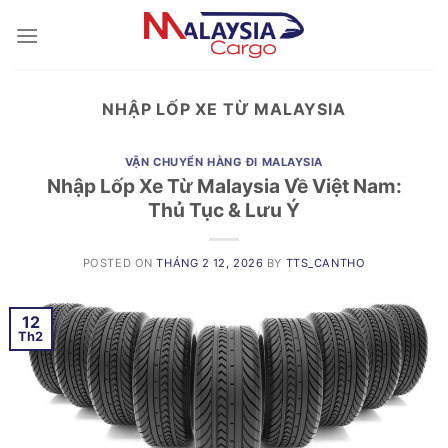
Skip
to
content
NHẬP LỐP XE TỪ MALAYSIA
VẬN CHUYỂN HÀNG ĐI MALAYSIA
Nhập Lốp Xe Từ Malaysia Về Việt Nam:
Thủ Tục & Lưu Ý
POSTED ON
THÁNG 2 12, 2026
BY
TTS_CANTHO
12
Th2