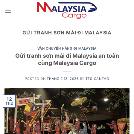
Skip
to
content
GỬI TRANH SƠN MÀI ĐI MALAYSIA
VẬN CHUYỂN HÀNG ĐI MALAYSIA
Gửi tranh sơn mài đi Malaysia an toàn
cùng Malaysia Cargo
POSTED ON
THÁNG 2 12, 2026
BY
TTS_CANTHO
12
Th2