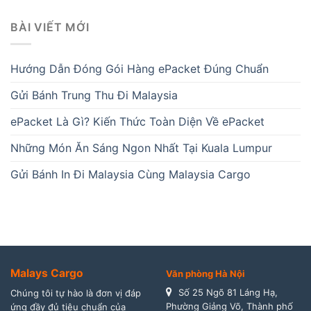
BÀI VIẾT MỚI
Hướng Dẫn Đóng Gói Hàng ePacket Đúng Chuẩn
Gửi Bánh Trung Thu Đi Malaysia
ePacket Là Gì? Kiến Thức Toàn Diện Về ePacket
Những Món Ăn Sáng Ngon Nhất Tại Kuala Lumpur
Gửi Bánh In Đi Malaysia Cùng Malaysia Cargo
Malays Cargo
Văn phòng Hà Nội
Số 25 Ngõ 81 Láng Hạ,
Chúng tôi tự hào là đơn vị đáp
Phường Giảng Võ, Thành phố
ứng đầy đủ tiêu chuẩn của