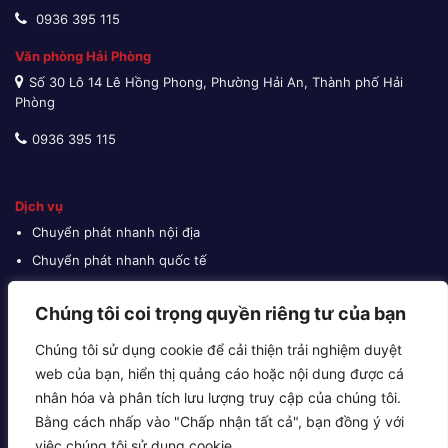
0936 395 115
Văn phòng Hải Phòng
Số 30 Lô 14 Lê Hồng Phong, Phường Hải An, Thành phố Hải
Phòng
0936 395 115
Dịch vụ
Chuyển phát nhanh nội địa
Chuyển phát nhanh quốc tế
Giao hàng thu tiền
Chúng tôi coi trọng quyền riêng tư của bạn
Vận tải đường biển
Vận tải đường bộ
Chúng tôi sử dụng cookie để cải thiện trải nghiệm duyệt
Vận tải đường hàng không
web của bạn, hiển thị quảng cáo hoặc nội dung được cá
nhân hóa và phân tích lưu lượng truy cập của chúng tôi.
Cho thuê kho bãi
Bằng cách nhấp vào "Chấp nhận tất cả", bạn đồng ý với
Khai báo hải quan
việc chúng tôi sử dụng cookie.