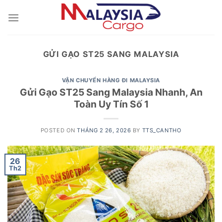
Skip
to
content
GỬI GẠO ST25 SANG MALAYSIA
VẬN CHUYỂN HÀNG ĐI MALAYSIA
Gửi Gạo ST25 Sang Malaysia Nhanh, An
Toàn Uy Tín Số 1
POSTED ON
THÁNG 2 26, 2026
BY
TTS_CANTHO
26
Th2