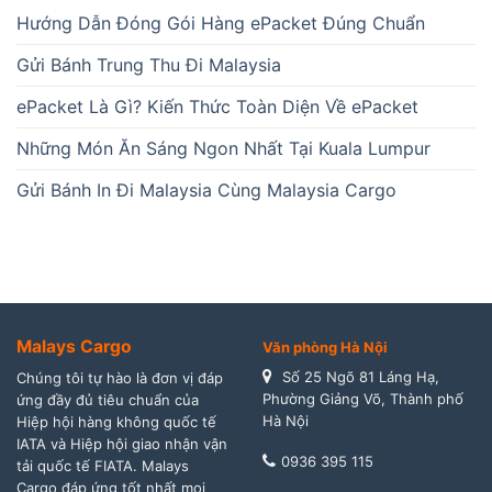
Hướng Dẫn Đóng Gói Hàng ePacket Đúng Chuẩn
Gửi Bánh Trung Thu Đi Malaysia
ePacket Là Gì? Kiến Thức Toàn Diện Về ePacket
Những Món Ăn Sáng Ngon Nhất Tại Kuala Lumpur
Gửi Bánh In Đi Malaysia Cùng Malaysia Cargo
Malays Cargo
Văn phòng Hà Nội
Số 25 Ngõ 81 Láng Hạ,
Chúng tôi tự hào là đơn vị đáp
Phường Giảng Võ, Thành phố
ứng đầy đủ tiêu chuẩn của
Hà Nội
Hiệp hội hàng không quốc tế
IATA và Hiệp hội giao nhận vận
0936 395 115
tải quốc tế FIATA. Malays
Cargo đáp ứng tốt nhất mọi