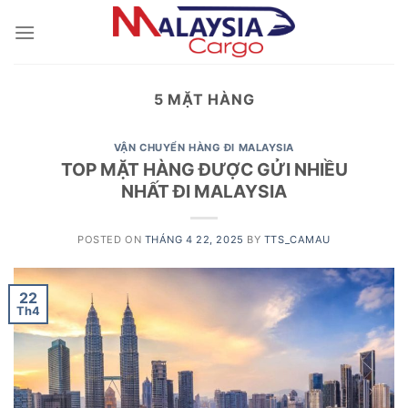
Skip
to
content
5 MẶT HÀNG
VẬN CHUYỂN HÀNG ĐI MALAYSIA
TOP MẶT HÀNG ĐƯỢC GỬI NHIỀU
NHẤT ĐI MALAYSIA
POSTED ON
THÁNG 4 22, 2025
BY
TTS_CAMAU
22
Th4