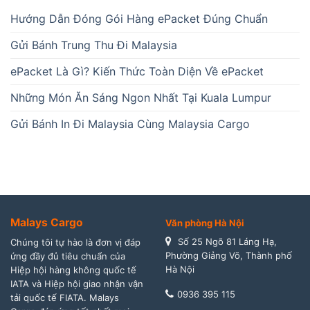
Hướng Dẫn Đóng Gói Hàng ePacket Đúng Chuẩn
Gửi Bánh Trung Thu Đi Malaysia
ePacket Là Gì? Kiến Thức Toàn Diện Về ePacket
Những Món Ăn Sáng Ngon Nhất Tại Kuala Lumpur
Gửi Bánh In Đi Malaysia Cùng Malaysia Cargo
Malays Cargo
Văn phòng Hà Nội
Số 25 Ngõ 81 Láng Hạ,
Chúng tôi tự hào là đơn vị đáp
Phường Giảng Võ, Thành phố
ứng đầy đủ tiêu chuẩn của
Hà Nội
Hiệp hội hàng không quốc tế
IATA và Hiệp hội giao nhận vận
0936 395 115
tải quốc tế FIATA. Malays