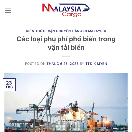
Skip
to
content
KIẾN THỨC
,
VẬN CHUYỂN HÀNG ĐI MALAYSIA
Các loại phụ phí phổ biến trong
vận tải biển
POSTED ON
THÁNG 6 23, 2026
BY
TTS_KIMYEN
23
Th6