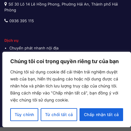
Số 30 Lô 14 Lê Hồng Phong, Phường Hải An, Thành phố Hải
Phòng
0936 395 115
Dịch vụ
Chuyển phát nhanh nội địa
Chuyển phát nhanh quốc tế
Chúng tôi coi trọng quyền riêng tư của bạn
Giao hàng thu tiền
Chúng tôi sử dụng cookie để cải thiện trải nghiệm duyệt
Vận tải đường biển
web của bạn, hiển thị quảng cáo hoặc nội dung được cá
Vận tải đường bộ
nhân hóa và phân tích lưu lượng truy cập của chúng tôi.
Vận tải đường hàng không
Bằng cách nhấp vào "Chấp nhận tất cả", bạn đồng ý với
Cho thuê kho bãi
việc chúng tôi sử dụng cookie.
Khai báo hải quan
Tùy chỉnh
Từ chối tất cả
Chấp nhận tất cả