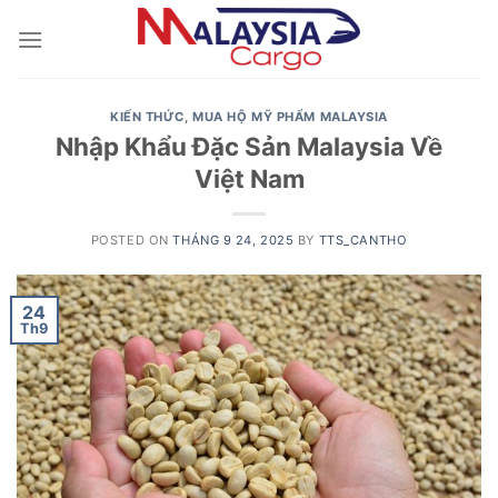
Skip
to
content
KIẾN THỨC
,
MUA HỘ MỸ PHẨM MALAYSIA
Nhập Khẩu Đặc Sản Malaysia Về
Việt Nam
POSTED ON
THÁNG 9 24, 2025
BY
TTS_CANTHO
24
Th9