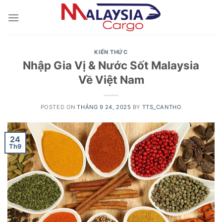
Skip
to
content
KIẾN THỨC
Nhập Gia Vị & Nước Sốt Malaysia
Về Việt Nam
POSTED ON
THÁNG 9 24, 2025
BY
TTS_CANTHO
24
Th9