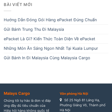
BÀI VIẾT MỚI
Hướng Dẫn Đóng Gói Hàng ePacket Đúng Chuẩn
Gửi Bánh Trung Thu Đi Malaysia
ePacket Là Gì? Kiến Thức Toàn Diện Về ePacket
Những Món Ăn Sáng Ngon Nhất Tại Kuala Lumpur
Gửi Bánh In Đi Malaysia Cùng Malaysia Cargo
Malays Cargo
Văn phòng Hà Nội
Số 25 Ngõ 81 Láng Hạ,
Chúng tôi tự hào là đơn vị đáp
Phường Giảng Võ, Thành phố
ứng đầy đủ tiêu chuẩn của
Hà Nội
Hiệp hội hàng không quốc tế