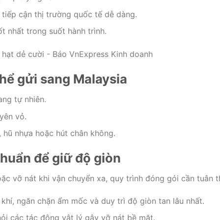
tiếp cận thị trường quốc tế dễ dàng.
 nhất trong suốt hành trình.
thể gửi sang Malaysia
ang tự nhiên.
yên vỏ.
p, hũ nhựa hoặc hút chân không.
huẩn để giữ độ giòn
ặc vỡ nát khi vận chuyển xa, quy trình đóng gói cần tuân t
khí, ngăn chặn ẩm mốc và duy trì độ giòn tan lâu nhất.
ỏi các tác động vật lý gây vỡ nát bề mặt.