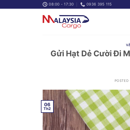
Skip
08:00 - 17:30
0936 395 115
to
content
V
Gửi Hạt Dẻ Cười Đi M
POSTED
06
Th2