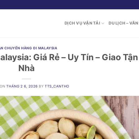
DỊCH VỤ VẬN TẢI
DU LỊCH – VĂ
ẬN CHUYỂN HÀNG ĐI MALAYSIA
alaysia: Giá Rẻ – Uy Tín – Giao Tận
Nhà
 ON
THÁNG 2 6, 2026
BY
TTS_CANTHO