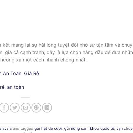
m kết mang lại sự hài lòng tuyệt đối nhờ sự tận tâm và chu
àn, giá cả cạnh tranh, đây là lựa chọn hàng đầu để đưa nhữ
phương xa một cách nhanh chóng nhất.
n An Toàn, Giá Rẻ
rẻ, an toàn
alaysia
and tagged
gửi hạt dẻ cười
,
gửi nông san rkhoo quốc tế
,
vận chuy