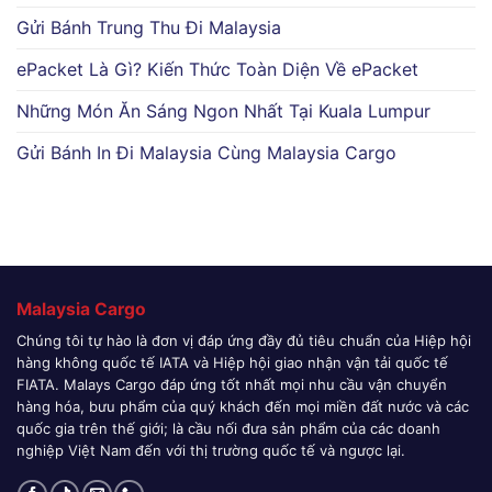
Gửi Bánh Trung Thu Đi Malaysia
ePacket Là Gì? Kiến Thức Toàn Diện Về ePacket
Những Món Ăn Sáng Ngon Nhất Tại Kuala Lumpur
Gửi Bánh In Đi Malaysia Cùng Malaysia Cargo
Malaysia Cargo
Chúng tôi tự hào là đơn vị đáp ứng đầy đủ tiêu chuẩn của Hiệp hội
hàng không quốc tế IATA và Hiệp hội giao nhận vận tải quốc tế
FIATA. Malays Cargo đáp ứng tốt nhất mọi nhu cầu vận chuyển
hàng hóa, bưu phẩm của quý khách đến mọi miền đất nước và các
quốc gia trên thế giới; là cầu nối đưa sản phẩm của các doanh
nghiệp Việt Nam đến với thị trường quốc tế và ngược lại.