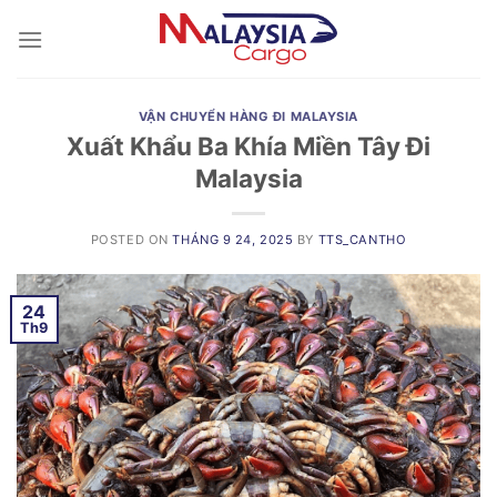
Skip
to
content
VẬN CHUYỂN HÀNG ĐI MALAYSIA
Xuất Khẩu Ba Khía Miền Tây Đi
Malaysia
POSTED ON
THÁNG 9 24, 2025
BY
TTS_CANTHO
24
Th9