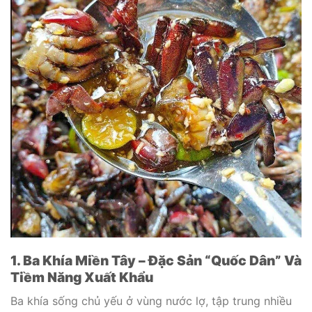
1. Ba Khía Miền Tây – Đặc Sản “Quốc Dân” Và
Tiềm Năng Xuất Khẩu
Ba khía sống chủ yếu ở vùng nước lợ, tập trung nhiều