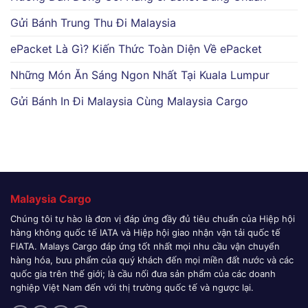
Gửi Bánh Trung Thu Đi Malaysia
ePacket Là Gì? Kiến Thức Toàn Diện Về ePacket
Những Món Ăn Sáng Ngon Nhất Tại Kuala Lumpur
Gửi Bánh In Đi Malaysia Cùng Malaysia Cargo
Malaysia Cargo
Chúng tôi tự hào là đơn vị đáp ứng đầy đủ tiêu chuẩn của Hiệp hội
hàng không quốc tế IATA và Hiệp hội giao nhận vận tải quốc tế
FIATA. Malays Cargo đáp ứng tốt nhất mọi nhu cầu vận chuyển
hàng hóa, bưu phẩm của quý khách đến mọi miền đất nước và các
quốc gia trên thế giới; là cầu nối đưa sản phẩm của các doanh
nghiệp Việt Nam đến với thị trường quốc tế và ngược lại.