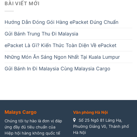
BÀI VIẾT MỚI
Hướng Dẫn Đóng Gói Hàng ePacket Đúng Chuẩn
Gửi Bánh Trung Thu Đi Malaysia
ePacket Là Gì? Kiến Thức Toàn Diện Về ePacket
Những Món Ăn Sáng Ngon Nhất Tại Kuala Lumpur
Gửi Bánh In Đi Malaysia Cùng Malaysia Cargo
Malays Cargo
Văn phòng Hà Nội
Số 25 Ngõ 81 Láng Hạ,
Chúng tôi tự hào là đơn vị đáp
Phường Giảng Võ, Thành phố
ứng đầy đủ tiêu chuẩn của
Hà Nội
Hiệp hội hàng không quốc tế