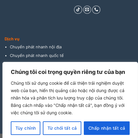
Dịch vụ
Chuyển phát nhanh nội địa
Chuyển phát nhanh quốc tế
Giao hàng thu tiền
Chúng tôi coi trọng quyền riêng tư của bạn
Vận tải đường biển
Vận tải đường bộ
Chúng tôi sử dụng cookie để cải thiện trải nghiệm duyệt
Vận tải đường hàng không
web của bạn, hiển thị quảng cáo hoặc nội dung được cá
nhân hóa và phân tích lưu lượng truy cập của chúng tôi.
Cho thuê kho bãi
Bằng cách nhấp vào "Chấp nhận tất cả", bạn đồng ý với
Khai báo hải quan
việc chúng tôi sử dụng cookie.
Tùy chỉnh
Từ chối tất cả
Chấp nhận tất cả