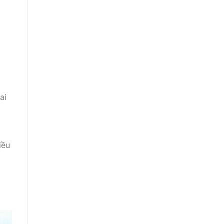
ai
iều