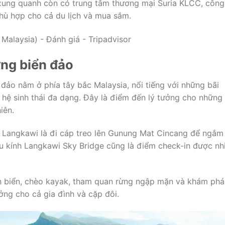
xung quanh còn có trung tâm thương mại Suria KLCC, công
hù hợp cho cả du lịch và mua sắm.
ờng biển đảo
ảo nằm ở phía tây bắc Malaysia, nổi tiếng với những bãi
 hệ sinh thái đa dạng. Đây là điểm đến lý tưởng cho những 
iên.
ại Langkawi là đi cáp treo lên Gunung Mat Cincang để ngắm
ầu kính Langkawi Sky Bridge cũng là điểm check-in được nh
n biển, chèo kayak, tham quan rừng ngập mặn và khám phá
ưởng cho cả gia đình và cặp đôi.