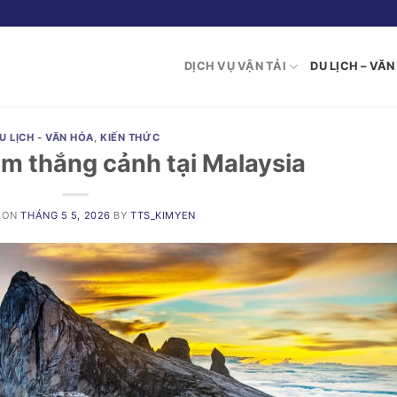
DỊCH VỤ VẬN TẢI
DU LỊCH – VĂ
U LỊCH - VĂN HÓA
,
KIẾN THỨC
am thắng cảnh tại Malaysia
 ON
THÁNG 5 5, 2026
BY
TTS_KIMYEN