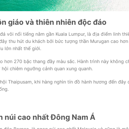
tôn giáo và thiên nhiên độc đáo
á vôi nổi tiếng nằm gần Kuala Lumpur, là địa điểm linh thi
 đây thu hút du khách bởi bức tượng thần Murugan cao hơn
 lớn nhất thế giới.
eo hơn 270 bậc thang đầy màu sắc. Hành trình này không c
ơ hội chiêm ngưỡng cảnh quan xung quanh.
 hội Thaipusam, khi hàng nghìn tín đồ hành hương đến đây 
ống.
nh núi cao nhất Đông Nam Á
n đảo Borneo, là ngọn núi cao nhất Malaysia và cũng là mộ