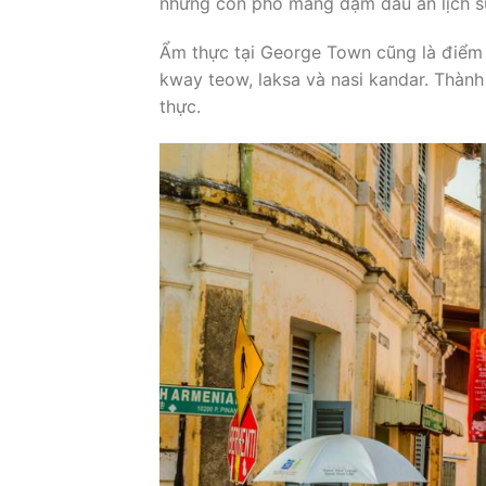
những con phố mang đậm dấu ấn lịch sử
Ẩm thực tại George Town cũng là điểm 
kway teow, laksa và nasi kandar. Thàn
thực.