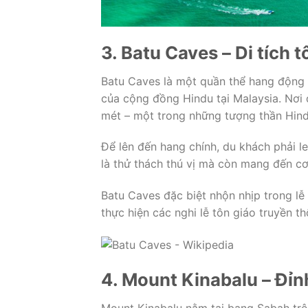
3. Batu Caves – Di tích 
Batu Caves là một quần thể hang động đ
của cộng đồng Hindu tại Malaysia. Nơi
mét – một trong những tượng thần Hindu
Để lên đến hang chính, du khách phải l
là thử thách thú vị mà còn mang đến c
Batu Caves đặc biệt nhộn nhịp trong lễ
thực hiện các nghi lễ tôn giáo truyền th
4. Mount Kinabalu – Đỉ
Mount Kinabalu nằm tại bang Sabah trê