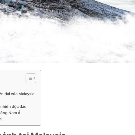
ện đại của Malaysia
n nhiên độc đáo
 Đông Nam Á
i