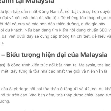
cảnh tại Malaysia
du lịch hấp dẫn nhất Đông Nam Á, nổi bật với sự hòa quyệ
ện đại và nền văn hóa đa sắc tộc. Từ những tòa tháp chọc tr
ệt đới cổ xưa và các hòn đảo thiên đường, quốc gia này
ọi du khách. Nếu bạn đang tìm kiếm nội dung chuẩn SEO v
bài viết dưới đây sẽ cung cấp thông tin chi tiết, dễ hiểu v
n.
 – Biểu tượng hiện đại của Malaysia
) là công trình kiến trúc nổi bật nhất tại Malaysia, tọa lạc
mét, đây từng là tòa nhà cao nhất thế giới và hiện vẫn là
 cầu Skybridge nối hai tòa tháp ở tầng 41 và 42, nơi du kh
hố từ trên cao. Vào ban đêm, tòa tháp được chiếu sáng rự
tượng.