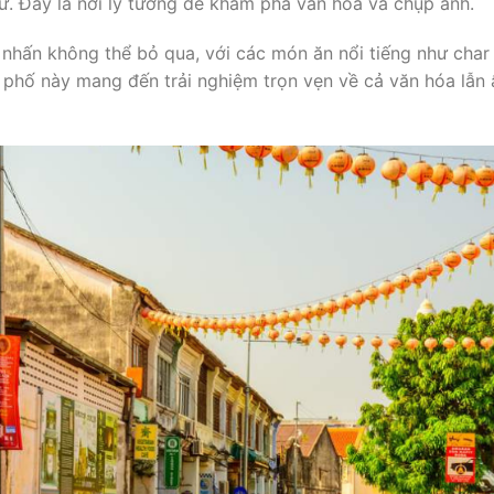
. Đây là nơi lý tưởng để khám phá văn hóa và chụp ảnh.
nhấn không thể bỏ qua, với các món ăn nổi tiếng như char
h phố này mang đến trải nghiệm trọn vẹn về cả văn hóa lẫn