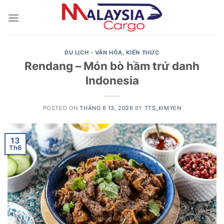
Skip
to
content
DU LỊCH - VĂN HÓA
,
KIẾN THỨC
Rendang – Món bò hầm trứ danh
Indonesia
POSTED ON
THÁNG 6 13, 2026
BY
TTS_KIMYEN
13
Th6