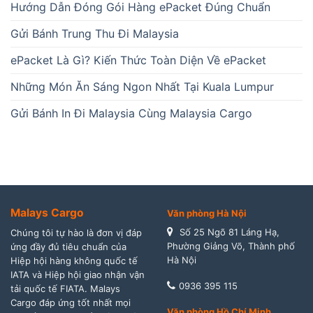
Hướng Dẫn Đóng Gói Hàng ePacket Đúng Chuẩn
Gửi Bánh Trung Thu Đi Malaysia
ePacket Là Gì? Kiến Thức Toàn Diện Về ePacket
Những Món Ăn Sáng Ngon Nhất Tại Kuala Lumpur
Gửi Bánh In Đi Malaysia Cùng Malaysia Cargo
Malays Cargo
Văn phòng Hà Nội
Số 25 Ngõ 81 Láng Hạ,
Chúng tôi tự hào là đơn vị đáp
Phường Giảng Võ, Thành phố
ứng đầy đủ tiêu chuẩn của
Hà Nội
Hiệp hội hàng không quốc tế
IATA và Hiệp hội giao nhận vận
0936 395 115
tải quốc tế FIATA. Malays
Cargo đáp ứng tốt nhất mọi
Văn phòng Hồ Chí Minh