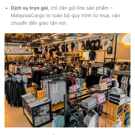
Dịch vụ trọn gói
, chỉ cần gửi link sản phẩm –
MalaysiaCargo lo toàn bộ quy trình từ mua, vận
chuyển đến giao tận nơi.