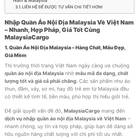
Nam & Malaysia
LIÊN HỆ ĐỂ ĐƯỢC TƯ VẤN CHI TIẾT HƠN!
Nhập Quần Áo Nội Địa Malaysia Về Việt Nam
– Nhanh, Hợp Pháp, Giá Tốt Cùng
MalaysiaCargo
1. Quần Áo Nội Địa Malaysia – Hàng Chất, Mẫu Đẹp,
Giá Mềm
Thị trường thời trang Việt Nam ngày càng ưa chuộng
quần áo nội địa Malaysia
nhờ
mẫu mã đa dạng, chất
lượng tốt và giá cả phải chăng
. Các sản phẩm như áo
thun, đầm, váy, sơ mi, hay đồ trẻ em từ Malaysia đều
có thiết kế tinh tế, bền màu, phù hợp thị hiếu giới trẻ.
Để giải quyết vấn đề đó,
MalaysiaCargo
mang đến
dịch vụ nhập quần áo nội địa Malaysia về Việt Nam
–
nhanh chóng, uy tín và hợp pháp, giúp bạn dễ dàng sở
hữu nguồn hàng chất lượng với chi phí tối ưu nhất.