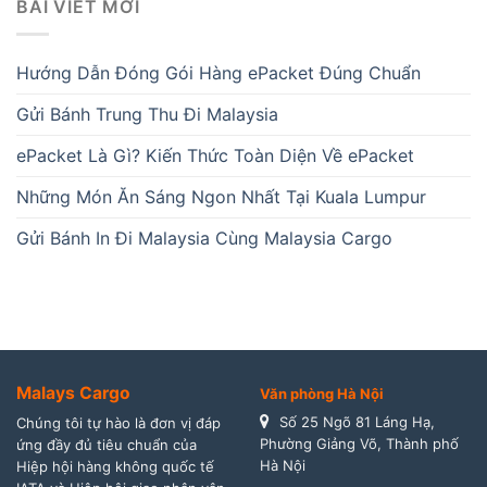
BÀI VIẾT MỚI
Hướng Dẫn Đóng Gói Hàng ePacket Đúng Chuẩn
Gửi Bánh Trung Thu Đi Malaysia
ePacket Là Gì? Kiến Thức Toàn Diện Về ePacket
Những Món Ăn Sáng Ngon Nhất Tại Kuala Lumpur
Gửi Bánh In Đi Malaysia Cùng Malaysia Cargo
Malays Cargo
Văn phòng Hà Nội
Số 25 Ngõ 81 Láng Hạ,
Chúng tôi tự hào là đơn vị đáp
Phường Giảng Võ, Thành phố
ứng đầy đủ tiêu chuẩn của
Hà Nội
Hiệp hội hàng không quốc tế