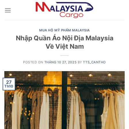
Skip
to
content
MUA HỘ MỸ PHẨM MALAYSIA
Nhập Quần Áo Nội Địa Malaysia
Về Việt Nam
POSTED ON
THÁNG 10 27, 2025
BY
TTS_CANTHO
27
Th10