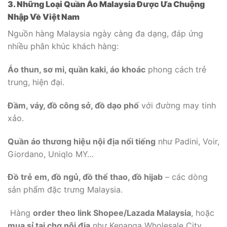
3. Những Loại Quần Áo Malaysia Được Ưa Chuộng
Nhập Về Việt Nam
Nguồn hàng Malaysia ngày càng đa dạng, đáp ứng
nhiều phân khúc khách hàng:
Áo thun, sơ mi, quần kaki, áo khoác
phong cách trẻ
trung, hiện đại.
Đầm, váy, đồ công sở, đồ dạo phố
với đường may tinh
xảo.
Quần áo thương hiệu nội địa nổi tiếng
như Padini, Voir,
Giordano, Uniqlo MY…
Đồ trẻ em, đồ ngủ, đồ thể thao, đồ hijab
– các dòng
sản phẩm đặc trưng Malaysia.
Hàng
order theo link Shopee/Lazada Malaysia
, hoặc
mua sỉ tại chợ nội địa
như Kenanga Wholesale City,