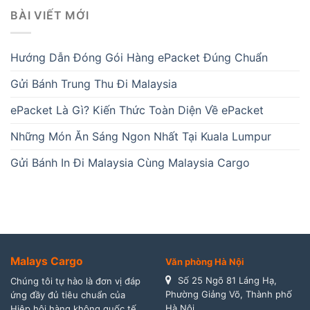
BÀI VIẾT MỚI
Hướng Dẫn Đóng Gói Hàng ePacket Đúng Chuẩn
Gửi Bánh Trung Thu Đi Malaysia
ePacket Là Gì? Kiến Thức Toàn Diện Về ePacket
Những Món Ăn Sáng Ngon Nhất Tại Kuala Lumpur
Gửi Bánh In Đi Malaysia Cùng Malaysia Cargo
Malays Cargo
Văn phòng Hà Nội
Số 25 Ngõ 81 Láng Hạ,
Chúng tôi tự hào là đơn vị đáp
Phường Giảng Võ, Thành phố
ứng đầy đủ tiêu chuẩn của
Hà Nội
Hiệp hội hàng không quốc tế