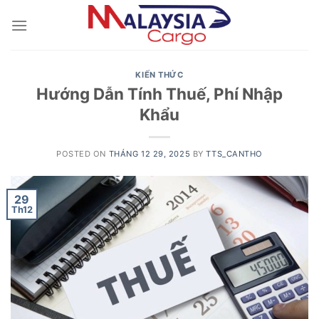
Skip
to
content
KIẾN THỨC
Hướng Dẫn Tính Thuế, Phí Nhập
Khẩu
POSTED ON
THÁNG 12 29, 2025
BY
TTS_CANTHO
29
Th12