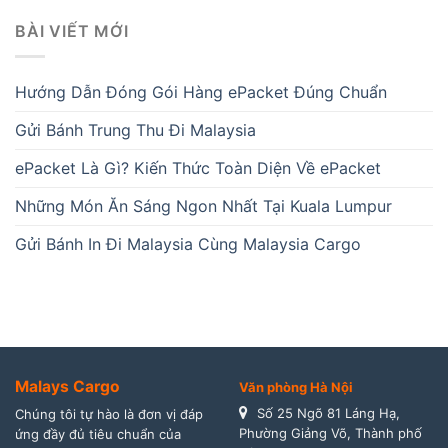
BÀI VIẾT MỚI
Hướng Dẫn Đóng Gói Hàng ePacket Đúng Chuẩn
Gửi Bánh Trung Thu Đi Malaysia
ePacket Là Gì? Kiến Thức Toàn Diện Về ePacket
Những Món Ăn Sáng Ngon Nhất Tại Kuala Lumpur
Gửi Bánh In Đi Malaysia Cùng Malaysia Cargo
Malays Cargo
Văn phòng Hà Nội
Số 25 Ngõ 81 Láng Hạ,
Chúng tôi tự hào là đơn vị đáp
Phường Giảng Võ, Thành phố
ứng đầy đủ tiêu chuẩn của