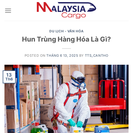
Skip
to
content
DU LỊCH - VĂN HÓA
Hun Trùng Hàng Hóa Là Gì?
POSTED ON
THÁNG 6 13, 2025
BY
TTS_CANTHO
13
Th6