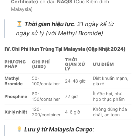
Certificate)
có dấu
NAQIS
(Cục Kiểm dịch
Malaysia)
Thời gian hiệu lực
: 21 ngày kể từ
ngày xử lý (với Methyl Bromide)
IV. Chi Phí Hun Trùng Tại Malaysia (Cập Nhật 2024)
THỜI
PHƯƠNG
CHI PHÍ
GIAN XỬ
ƯU ĐIỂM
PHÁP
(USD)
LÝ
Methyl
50-
Diệt khuẩn mạnh,
24-48 giờ
Bromide
100/container
giá rẻ
80-
Ít độc hại, phù
Phosphine
72 giờ
150/container
hợp thực phẩm
120-
Không dùng hóa
Xử lý nhiệt
4-6 giờ
200/container
chất, an toàn
Lưu ý từ Malaysia Cargo
: