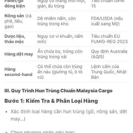
Pallet/gỗ
Nguy cơ mang mối mọt,
Tiêu chuẩn ISPM
đóng kiện
gián, ấu trùng
15
Nông sản
(cà
Dễ nhiễm nấm, côn
FDA/USDA (nếu
phê, tiêu,
trùng trong kho
xuất sang Mỹ)
gạo)
Dược liệu,
Nguy cơ vi khuẩn, nấm
Tiêu chuẩn EU
thảo mộc
mốc
FUMIG-REG 2023
Ẩn chứa bọ, trứng côn
Quy định Australia
Hàng dệt may
trùng trong vải
(AQIS)
Có thể chứa côn trùng
Lệnh cấm của
Hàng
ẩn náu (giường tủ, ô tô
Trung Quốc, Nhật
second-hand
cũ)
Bản
III. Quy Trình Hun Trùng Chuẩn Malaysia Cargo
Bước 1: Kiểm Tra & Phân Loại Hàng
Xác định loại hàng cần hun trùng (gỗ, nông sản, dệt
may…)
Chọn phương pháp phù hợp: