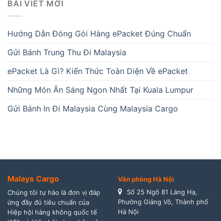
BÀI VIẾT MỚI
Hướng Dẫn Đóng Gói Hàng ePacket Đúng Chuẩn
Gửi Bánh Trung Thu Đi Malaysia
ePacket Là Gì? Kiến Thức Toàn Diện Về ePacket
Những Món Ăn Sáng Ngon Nhất Tại Kuala Lumpur
Gửi Bánh In Đi Malaysia Cùng Malaysia Cargo
Malays Cargo
Văn phòng Hà Nội
Số 25 Ngõ 81 Láng Hạ,
Chúng tôi tự hào là đơn vị đáp
Phường Giảng Võ, Thành phố
ứng đầy đủ tiêu chuẩn của
Hà Nội
Hiệp hội hàng không quốc tế