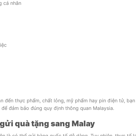
g cá nhân
iệc
an đến thực phẩm, chất lỏng, mỹ phẩm hay pin điện tử, bạn
n để đảm bảo đúng quy định thông quan Malaysia.
gửi quà tặng sang Malay
ện là có thể gửi hàng quốc tế dễ dàng. Tuy nhiên, thực tế lạ