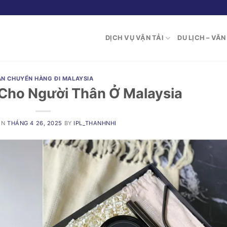
DỊCH VỤ VẬN TẢI
DU LỊCH – VĂ
ẬN CHUYỂN HÀNG ĐI MALAYSIA
Cho Người Thân Ở Malaysia
ON
THÁNG 4 26, 2025
BY
IPL_THANHNHI