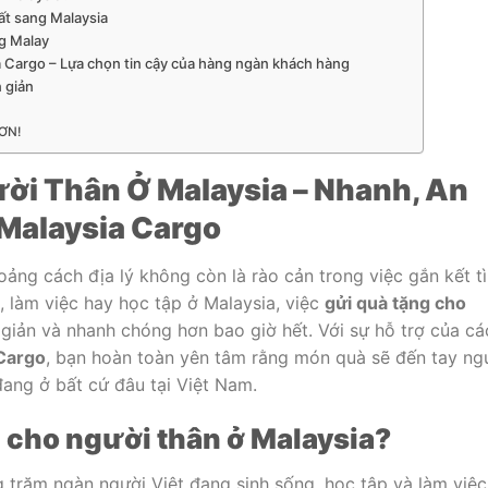
ất sang Malaysia
ng Malay
ia Cargo – Lựa chọn tin cậy của hàng ngàn khách hàng
n giản
ƠN!
ời Thân Ở Malaysia – Nhanh, An
 Malaysia Cargo
ảng cách địa lý không còn là rào cản trong việc gắn kết t
 làm việc hay học tập ở Malaysia, việc
gửi quà tặng cho
giản và nhanh chóng hơn bao giờ hết. Với sự hỗ trợ của cá
Cargo
, bạn hoàn toàn yên tâm rằng món quà sẽ đến tay ng
ang ở bất cứ đâu tại Việt Nam.
g cho người thân ở Malaysia?
 trăm ngàn người Việt đang sinh sống, học tập và làm việc