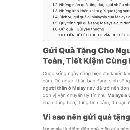
Những món quà tặng được gửi nhiều nh
Những khó khăn khi tự gửi quà tặng sa
Dịch vụ gửi quà đi Malaysia của Malays
Quy trình gửi quà sang Malaysia cực đơ
Gửi quà – Gửi yêu thương
LIÊN HỆ ĐỂ ĐƯỢC TƯ VẤN CHI TIẾT H
Gửi Quà Tặng Cho Ngư
Toàn, Tiết Kiệm Cùng
Cuộc sống ngày càng hiện đại khiến kho
cảm. Dù người thân bạn đang sinh sống,
người thân ở Malay
nay đã trở nên đơn 
đơn vị vận chuyển uy tín như
Malaysia 
nhận đúng hẹn, đúng tình cảm, dù bạn đ
Vì sao nên gửi quà tặn
Malaysia là điểm đến phổ biến của hàng