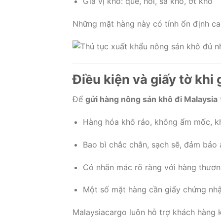
Gia vị khô: quế, hồi, sả khô, ớt khô
Những mặt hàng này có tính ổn định cao,
Điều kiện và giấy tờ khi
Để
gửi hàng nông sản khô đi Malaysia
Hàng hóa khô ráo, không ẩm mốc, k
Bao bì chắc chắn, sạch sẽ, đảm bảo
Có nhãn mác rõ ràng với hàng thươn
Một số mặt hàng cần giấy chứng nh
Malaysiacargo luôn hỗ trợ khách hàng k