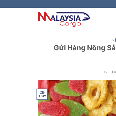
Skip
to
content
V
Gửi Hàng Nông Sản
POSTED 
29
Th12