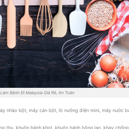
Làm Bánh Đi Malaysia Giá Rẻ, An Toàn
áy nhào bột, máy cán bột, lò nướng điện mini, máy nước b
ng thu, khuôn bánh khọt, khuôn bánh bông lan, khay chống