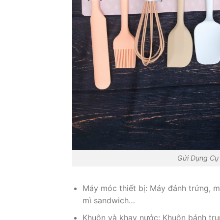
Gửi Dụng Cụ 
Máy móc thiết bị: Máy đánh trứng, m
mì sandwich…
Khuôn và khay nước: Khuôn bánh tru