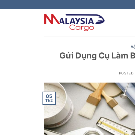
Skip
to
content
V
Gửi Dụng Cụ Làm B
POSTED
05
Th2