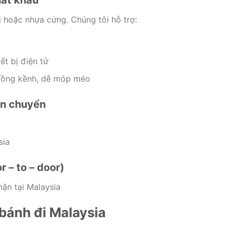
uất khẩu
 hoặc nhựa cứng. Chúng tôi hỗ trợ:
ết bị điện tử
 cồng kềnh, dễ móp méo
ận chuyển
sia
 – to – door)
ận tại Malaysia
 bánh đi Malaysia