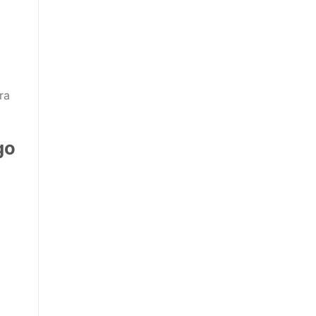
ra
go