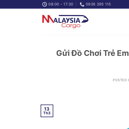
Skip
08:00 - 17:30
0936 395 115
to
content
Gửi Đồ Chơi Trẻ E
POSTED
13
Th3