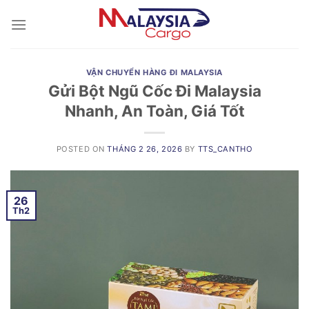
Skip
to
content
VẬN CHUYỂN HÀNG ĐI MALAYSIA
Gửi Bột Ngũ Cốc Đi Malaysia
Nhanh, An Toàn, Giá Tốt
POSTED ON
THÁNG 2 26, 2026
BY
TTS_CANTHO
26
Th2