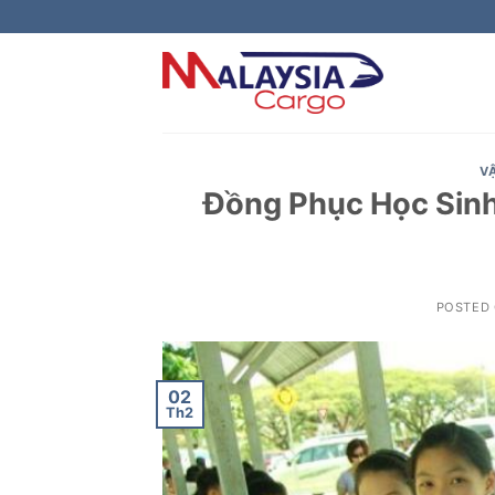
Skip
to
content
V
Đồng Phục Học Sinh
POSTED
02
Th2