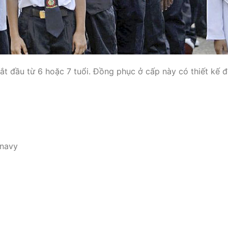
bắt đầu từ 6 hoặc 7 tuổi. Đồng phục ở cấp này có thiết kế 
 navy