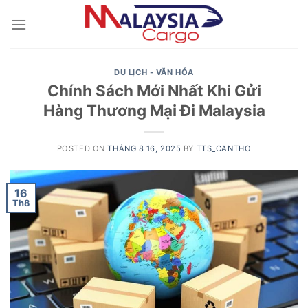
Skip
to
content
DU LỊCH - VĂN HÓA
Chính Sách Mới Nhất Khi Gửi
Hàng Thương Mại Đi Malaysia
POSTED ON
THÁNG 8 16, 2025
BY
TTS_CANTHO
16
Th8