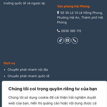
trường quốc tế và ngược lại.
Văn phòng Hải Phòng
Số 30 Lô 14 Lê Hồng Phong,
Phường Hải An, Thành phố Hải
Phòng
0936 395 115
Dịch vụ
Chuyển phát nhanh nội địa
Chuyển phát nhanh quốc tế
Giao hàng thu tiền
Chúng tôi coi trọng quyền riêng tư của bạn
Vận tải đường biển
Vận tải đường bộ
Chúng tôi sử dụng cookie để cải thiện trải nghiệm duyệt
Vận tải đường hàng không
web của bạn, hiển thị quảng cáo hoặc nội dung được cá