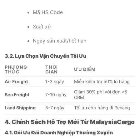
Mã HS Code
Xuất xứ
Ngày sản xuất/hết hạn
3.2. Lựa Chọn Vận Chuyển Tối Ưu
PHƯƠNG
THỜI
ƯU ĐIỂM
THỨC
GIAN
Air Freight
1-3 ngày
Miễn kiểm tra 50% lô hàng
Giảm 30% phí với đơn >5
Sea Freight
7-10 ngày
CBM
Land Shipping
5-7 ngày
Tối ưu cho hàng đi Penang
4. Chính Sách Hỗ Trợ Mới Từ MalaysiaCargo
4.1. Gói Ưu Đãi Doanh Nghiệp Thường Xuyên