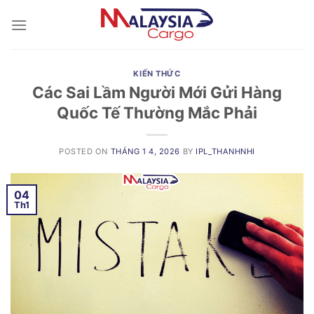
Skip
to
content
KIẾN THỨC
Các Sai Lầm Người Mới Gửi Hàng
Quốc Tế Thường Mắc Phải
POSTED ON
THÁNG 1 4, 2026
BY
IPL_THANHNHI
04
Th1