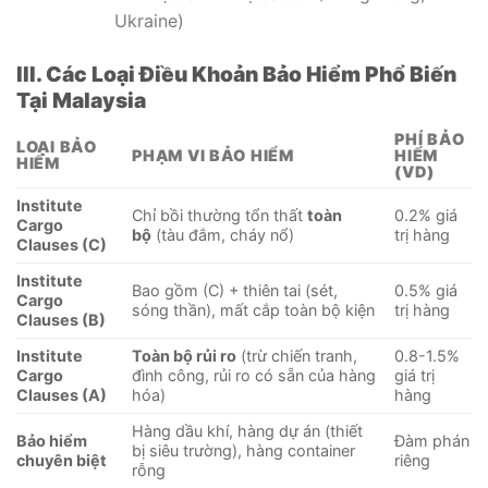
Ukraine)
III. Các Loại Điều Khoản Bảo Hiểm Phổ Biến
Tại Malaysia
PHÍ BẢO
LOẠI BẢO
PHẠM VI BẢO HIỂM
HIỂM
HIỂM
(VD)
Institute
Chỉ bồi thường tổn thất
toàn
0.2% giá
Cargo
bộ
(tàu đắm, cháy nổ)
trị hàng
Clauses (C)
Institute
Bao gồm (C) + thiên tai (sét,
0.5% giá
Cargo
sóng thần), mất cắp toàn bộ kiện
trị hàng
Clauses (B)
Institute
Toàn bộ rủi ro
(trừ chiến tranh,
0.8-1.5%
Cargo
đình công, rủi ro có sẵn của hàng
giá trị
Clauses (A)
hóa)
hàng
Hàng dầu khí, hàng dự án (thiết
Bảo hiểm
Đàm phán
bị siêu trường), hàng container
chuyên biệt
riêng
rỗng