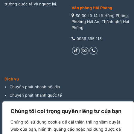
trường quốc tế và ngược lại.
Văn phòng Hải Phòng
Số 30 Lô 14 Lê Hồng Phong,
Phường Hải An, Thành phố Hải
Phòng
0936 395 115
Dịch vụ
Chuyển phát nhanh nội địa
Chuyển phát nhanh quốc tế
Giao hàng thu tiền
Chúng tôi coi trọng quyền riêng tư của bạn
Vận tải đường biển
Vận tải đường bộ
Chúng tôi sử dụng cookie để cải thiện trải nghiệm duyệt
Vận tải đường hàng không
web của bạn, hiển thị quảng cáo hoặc nội dung được cá