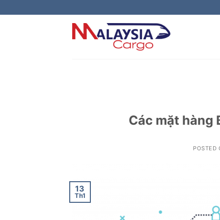
Skip
to
content
Các mặt hàng B
POSTED
13
Th1