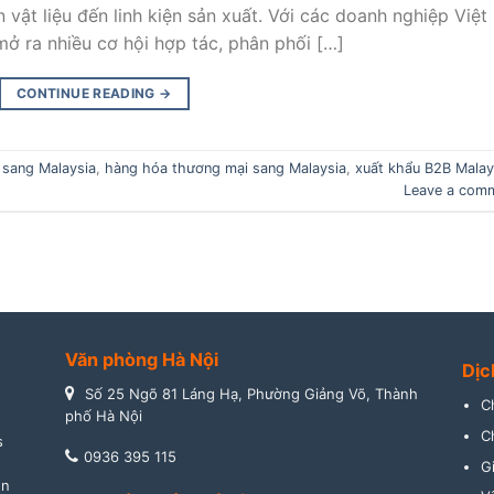
vật liệu đến linh kiện sản xuất. Với các doanh nghiệp Việt
ở ra nhiều cơ hội hợp tác, phân phối […]
CONTINUE READING
→
 sang Malaysia
,
hàng hóa thương mại sang Malaysia
,
xuất khẩu B2B Malay
Leave a com
Văn phòng Hà Nội
Dịc
Số 25 Ngõ 81 Láng Hạ, Phường Giảng Võ, Thành
C
phố Hà Nội
C
s
0936 395 115
n
G
ền