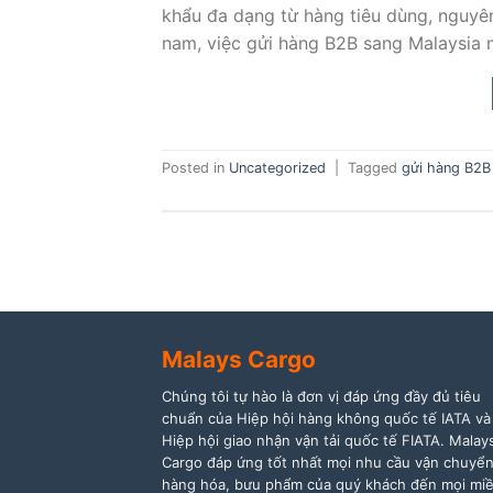
khẩu đa dạng từ hàng tiêu dùng, nguyên 
nam, việc gửi hàng B2B sang Malaysia m
Posted in
Uncategorized
|
Tagged
gửi hàng B2B
Malays Cargo
Chúng tôi tự hào là đơn vị đáp ứng đầy đủ tiêu
chuẩn của Hiệp hội hàng không quốc tế IATA và
Hiệp hội giao nhận vận tải quốc tế FIATA. Malay
Cargo đáp ứng tốt nhất mọi nhu cầu vận chuyể
hàng hóa, bưu phẩm của quý khách đến mọi mi