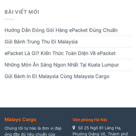
BÀI VIẾT MỚI
Hướng Dẫn Đóng Gói Hàng ePacket Đúng Chuẩn
Gửi Bánh Trung Thu Đi Malaysia
ePacket Là Gì? Kiến Thức Toàn Diện Về ePacket
Những Món Ăn Sáng Ngon Nhất Tại Kuala Lumpur
Gửi Bánh In Đi Malaysia Cùng Malaysia Cargo
Malays Cargo
Văn phòng Hà Nội
Số 25 Ngõ 81 Láng Hạ,
Chúng tôi tự hào là đơn vị đáp
Phường Giảng Võ, Thành phố
ứng đầy đủ tiêu chuẩn của