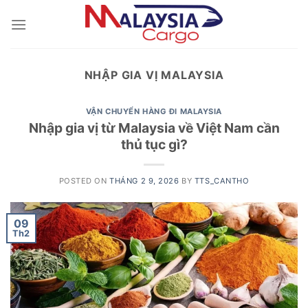
Skip
to
content
NHẬP GIA VỊ MALAYSIA
VẬN CHUYỂN HÀNG ĐI MALAYSIA
Nhập gia vị từ Malaysia về Việt Nam cần
thủ tục gì?
POSTED ON
THÁNG 2 9, 2026
BY
TTS_CANTHO
09
Th2