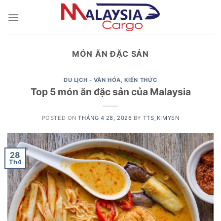
Skip
to
content
MÓN ĂN ĐẶC SẢN
DU LỊCH - VĂN HÓA
,
KIẾN THỨC
Top 5 món ăn đặc sản của Malaysia
POSTED ON
THÁNG 4 28, 2026
BY
TTS_KIMYEN
28
Th4