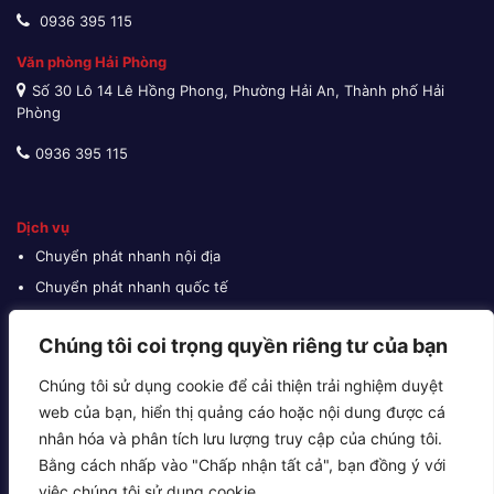
0936 395 115
Văn phòng Hải Phòng
Số 30 Lô 14 Lê Hồng Phong, Phường Hải An, Thành phố Hải
Phòng
0936 395 115
Dịch vụ
Chuyển phát nhanh nội địa
Chuyển phát nhanh quốc tế
Giao hàng thu tiền
Chúng tôi coi trọng quyền riêng tư của bạn
Vận tải đường biển
Vận tải đường bộ
Chúng tôi sử dụng cookie để cải thiện trải nghiệm duyệt
Vận tải đường hàng không
web của bạn, hiển thị quảng cáo hoặc nội dung được cá
nhân hóa và phân tích lưu lượng truy cập của chúng tôi.
Cho thuê kho bãi
Bằng cách nhấp vào "Chấp nhận tất cả", bạn đồng ý với
Khai báo hải quan
việc chúng tôi sử dụng cookie.