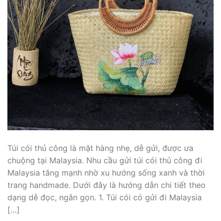
Túi cói thủ công là mặt hàng nhẹ, dễ gửi, được ưa
chuộng tại Malaysia. Nhu cầu gửi túi cói thủ công đi
Malaysia tăng mạnh nhờ xu hướng sống xanh và thời
trang handmade. Dưới đây là hướng dẫn chi tiết theo
dạng dễ đọc, ngắn gọn. 1. Túi cói có gửi đi Malaysia
[…]