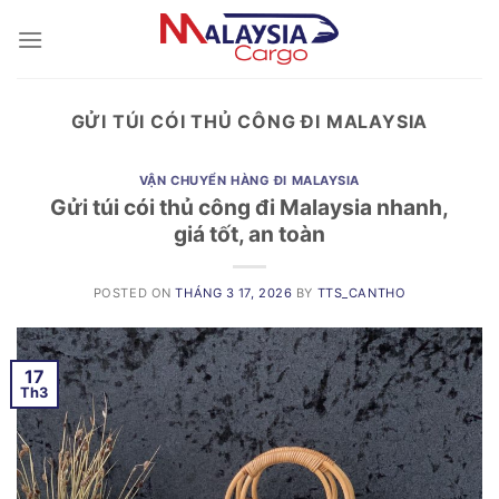
Skip
to
content
GỬI TÚI CÓI THỦ CÔNG ĐI MALAYSIA
VẬN CHUYỂN HÀNG ĐI MALAYSIA
Gửi túi cói thủ công đi Malaysia nhanh,
giá tốt, an toàn
POSTED ON
THÁNG 3 17, 2026
BY
TTS_CANTHO
17
Th3