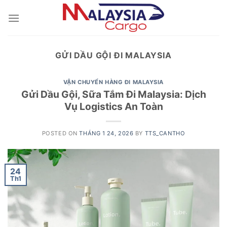
Skip
to
content
GỬI DẦU GỘI ĐI MALAYSIA
VẬN CHUYỂN HÀNG ĐI MALAYSIA
Gửi Dầu Gội, Sữa Tắm Đi Malaysia: Dịch
Vụ Logistics An Toàn
POSTED ON
THÁNG 1 24, 2026
BY
TTS_CANTHO
24
Th1