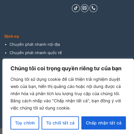
Dịch vụ
Chuyển phát nhanh nội địa
Chuyển phát nhanh quốc tế
Giao hàng thu tiền
Chúng tôi coi trọng quyền riêng tư của bạn
Vận tải đường biển
Vận tải đường bộ
Chúng tôi sử dụng cookie để cải thiện trải nghiệm duyệt
Vận tải đường hàng không
web của bạn, hiển thị quảng cáo hoặc nội dung được cá
nhân hóa và phân tích lưu lượng truy cập của chúng tôi.
Cho thuê kho bãi
Bằng cách nhấp vào "Chấp nhận tất cả", bạn đồng ý với
Khai báo hải quan
việc chúng tôi sử dụng cookie.
Tùy chỉnh
Từ chối tất cả
Chấp nhận tất cả