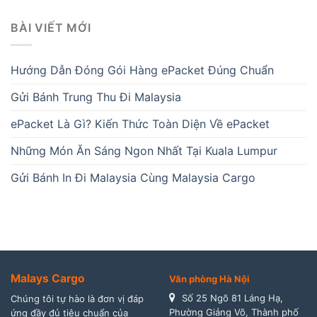
BÀI VIẾT MỚI
Hướng Dẫn Đóng Gói Hàng ePacket Đúng Chuẩn
Gửi Bánh Trung Thu Đi Malaysia
ePacket Là Gì? Kiến Thức Toàn Diện Về ePacket
Những Món Ăn Sáng Ngon Nhất Tại Kuala Lumpur
Gửi Bánh In Đi Malaysia Cùng Malaysia Cargo
Malays Cargo
Văn phòng Hà Nội
Số 25 Ngõ 81 Láng Hạ,
Chúng tôi tự hào là đơn vị đáp
Phường Giảng Võ, Thành phố
ứng đầy đủ tiêu chuẩn của