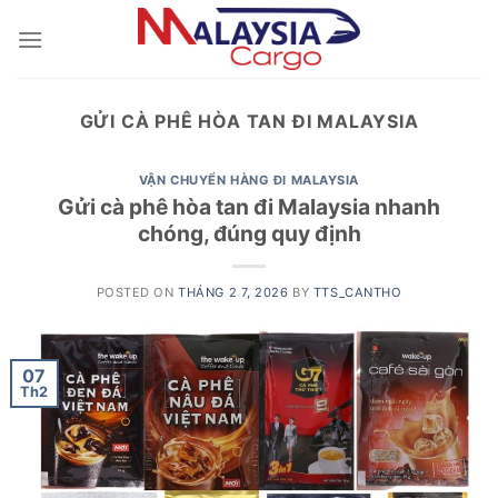
Skip
to
content
GỬI CÀ PHÊ HÒA TAN ĐI MALAYSIA
VẬN CHUYỂN HÀNG ĐI MALAYSIA
Gửi cà phê hòa tan đi Malaysia nhanh
chóng, đúng quy định
POSTED ON
THÁNG 2 7, 2026
BY
TTS_CANTHO
07
Th2